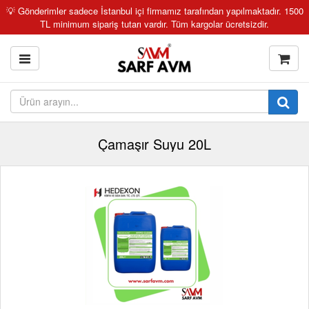
💡 Gönderimler sadece İstanbul içi firmamız tarafından yapılmaktadır. 1500
TL minimum sipariş tutarı vardır. Tüm kargolar ücretsizdir.
Çamaşır Suyu 20L