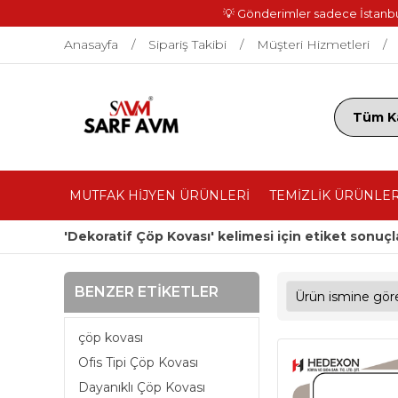
💡 Gönderimler sadece İstanbul 
Anasayfa
Sipariş Takibi
Müşteri Hizmetleri
MUTFAK HİJYEN ÜRÜNLERİ
TEMİZLİK ÜRÜNLER
'Dekoratif Çöp Kovası' kelimesi için etiket sonuçl
BENZER ETIKETLER
çöp kovası
Ofis Tipi Çöp Kovası
Dayanıklı Çöp Kovası