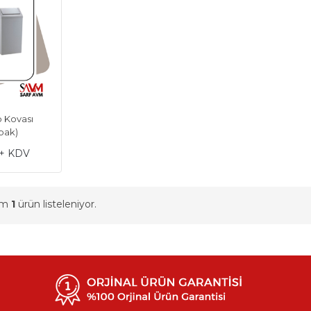
p Kovası
apak)
 + KDV
am
1
ürün listeleniyor.