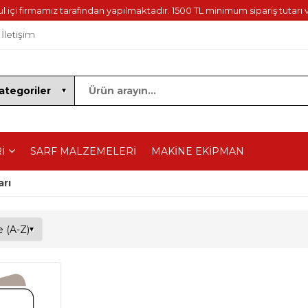
içi firmamız tarafından yapılmaktadır. 1500 TL minimum sipariş tutarı v
İletişim
İ
SARF MALZEMELERİ
MAKİNE EKİPMAN
arı