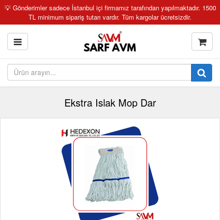
💡 Gönderimler sadece İstanbul içi firmamız tarafından yapılmaktadır. 1500
TL minimum sipariş tutarı vardır. Tüm kargolar ücretsizdir.
Ekstra Islak Mop Dar