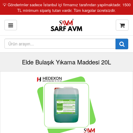
💡 Gönderimler sadece İstanbul içi firmamız tarafından yapılmaktadır. 1500
TL minimum sipariş tutarı vardır. Tüm kargolar ücretsizdir.
Elde Bulaşık Yıkama Maddesi 20L