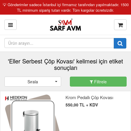
💡 Gönderimler sadece İstanbul içi firmamız tarafından yapılmaktadır. 1500
TL minimum sipariş tutarı vardır. Tüm kargolar ücretsizdir.
'Eller Serbest Çöp Kovası' kelimesi için etiket
sonuçları
Sırala
Filtrele
Krom Pedallı Çöp Kovası
550,00 TL + KDV