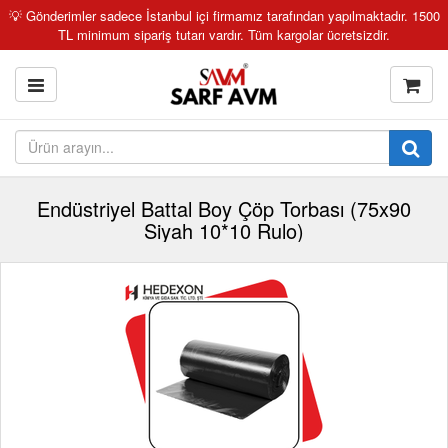
💡 Gönderimler sadece İstanbul içi firmamız tarafından yapılmaktadır. 1500
TL minimum sipariş tutarı vardır. Tüm kargolar ücretsizdir.
Endüstriyel Battal Boy Çöp Torbası (75x90
Siyah 10*10 Rulo)