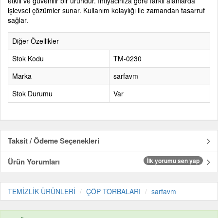
etkili ve güvenilir bir üründür. İhtiyacınıza göre farklı alanlarda
işlevsel çözümler sunar. Kullanım kolaylığı ile zamandan tasarruf
sağlar.
Diğer Özellikler
Stok Kodu
TM-0230
Marka
sarfavm
Stok Durumu
Var
Taksit / Ödeme Seçenekleri
Ürün Yorumları
İlk yorumu sen yap
TEMİZLİK ÜRÜNLERİ
ÇÖP TORBALARI
sarfavm