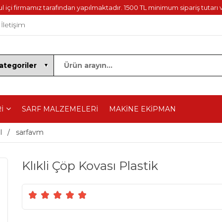
içi firmamız tarafından yapılmaktadır. 1500 TL minimum sipariş tutarı v
İletişim
İ
SARF MALZEMELERİ
MAKİNE EKİPMAN
I
sarfavm
Klıkli Çöp Kovası Plastik