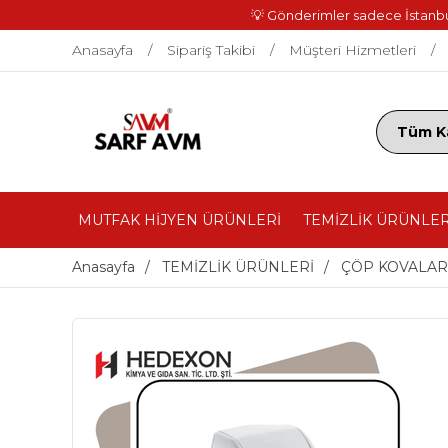
💡 Gönderimler sadece İstanbul 
Anasayfa
Sipariş Takibi
Müşteri Hizmetleri
MUTFAK HİJYEN ÜRÜNLERİ
TEMİZLİK ÜRÜNLER
Anasayfa
TEMİZLİK ÜRÜNLERİ
ÇÖP KOVALAR