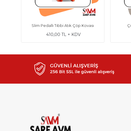
Slim Pedallı Tıbbi Atık Çöp Kovası
Çö
410,00 TL + KDV