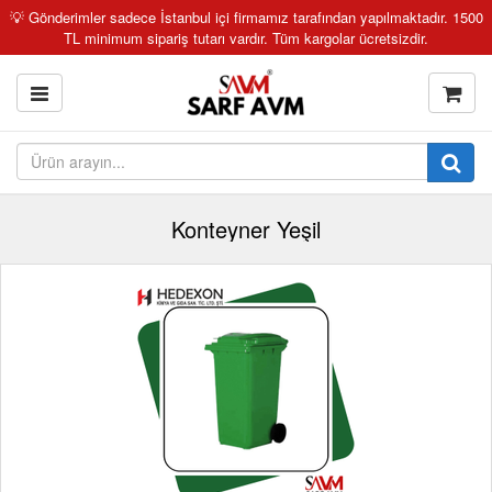
💡 Gönderimler sadece İstanbul içi firmamız tarafından yapılmaktadır. 1500
TL minimum sipariş tutarı vardır. Tüm kargolar ücretsizdir.
Konteyner Yeşil