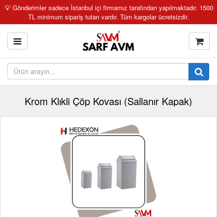
💡 Gönderimler sadece İstanbul içi firmamız tarafından yapılmaktadır. 1500
TL minimum sipariş tutarı vardır. Tüm kargolar ücretsizdir.
Krom Klıkli Çöp Kovası (Sallanır Kapak)