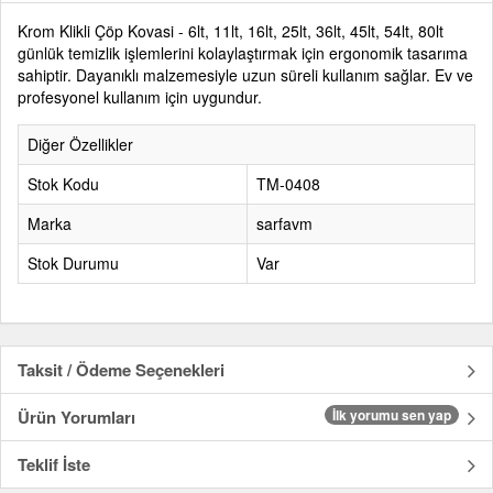
Krom Klikli Çöp Kovasi - 6lt, 11lt, 16lt, 25lt, 36lt, 45lt, 54lt, 80lt
günlük temizlik işlemlerini kolaylaştırmak için ergonomik tasarıma
sahiptir. Dayanıklı malzemesiyle uzun süreli kullanım sağlar. Ev ve
profesyonel kullanım için uygundur.
Diğer Özellikler
Stok Kodu
TM-0408
Marka
sarfavm
Stok Durumu
Var
Taksit / Ödeme Seçenekleri
Ürün Yorumları
İlk yorumu sen yap
Teklif İste