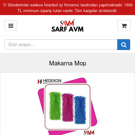
💡 Gönderimler sadece İstanbul içi firmamız tarafından yapılmaktadır. 1500
TL minimum sipariş tutarı vardır. Tüm kargolar ücretsizdir.
Makarna Mop