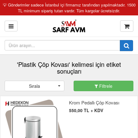
💡 Gönderimler sadece İstanbul içi firmamız tarafından yapılmaktadır. 1500
TL minimum sipariş tutarı vardır. Tüm kargolar ücretsizdir.
'Plastik Çöp Kovası' kelimesi için etiket
sonuçları
Sırala
Filtrele
Krom Pedallı Çöp Kovası
550,00 TL + KDV