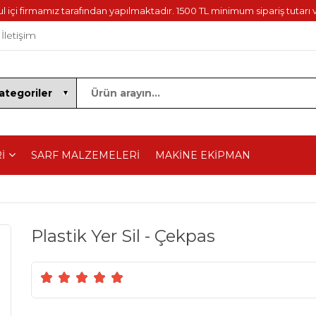
içi firmamız tarafından yapılmaktadır. 1500 TL minimum sipariş tutarı v
İletişim
İ
SARF MALZEMELERİ
MAKİNE EKİPMAN
Plastik Yer Sil - Çekpas