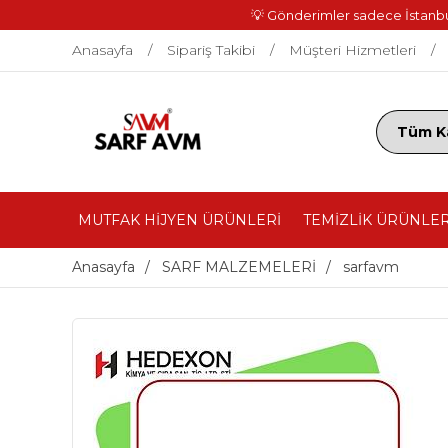
💡 Gönderimler sadece İstanbul 
Anasayfa
Sipariş Takibi
Müşteri Hizmetleri
MUTFAK HİJYEN ÜRÜNLERİ
TEMİZLİK ÜRÜNLER
Anasayfa
SARF MALZEMELERİ
sarfavm