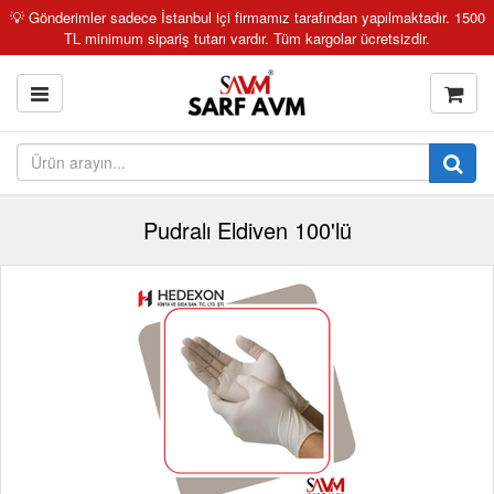
💡 Gönderimler sadece İstanbul içi firmamız tarafından yapılmaktadır. 1500
TL minimum sipariş tutarı vardır. Tüm kargolar ücretsizdir.
Pudralı Eldiven 100'lü