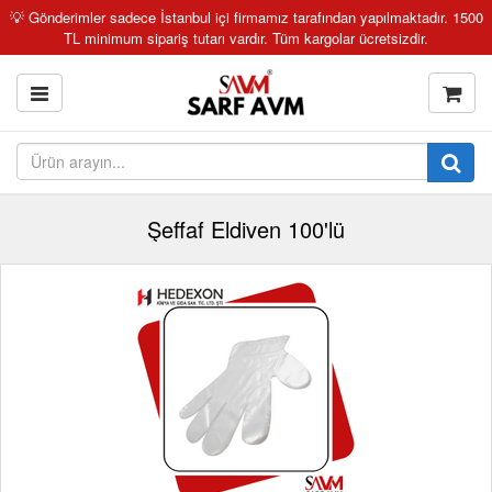
💡 Gönderimler sadece İstanbul içi firmamız tarafından yapılmaktadır. 1500
TL minimum sipariş tutarı vardır. Tüm kargolar ücretsizdir.
Şeffaf Eldiven 100'lü